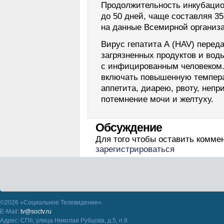
Продолжительность инкубацион
до 50 дней, чаще составляя 3
на данные Всемирной организ
Вирус гепатита А (HAV) перед
загрязненных продуктов и вод
с инфицированным человеком.
включать повышенную темпера
аппетита, диарею, рвоту, неп
потемнение мочи и желтуху.
Обсуждение
Для того чтобы оставить комме
зарегистрироваться
©2026 «Социальное Телевидение».
E-Mail:
tv@soctv.ru
Адрес: СПб, улица Николая Рубцова, д.5, п.8