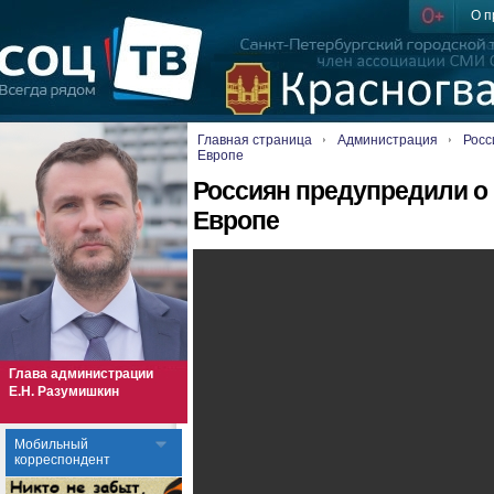
О п
Главная страница
Администрация
Росс
Европе
Россиян предупредили о 
Европе
Глава администрации
Е.Н. Разумишкин
Мобильный
корреспондент