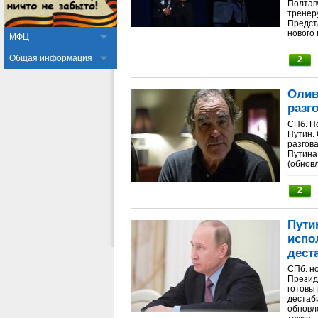
Полтав
тренер
Предст
нового 
МФЦ
Общая информация
2
Олив
разг
СПб. Но
Путин.
разгов
Путина
(обновл
2
Пути
испо
дест
СПб. н
Презид
готовы
дестаб
обновл