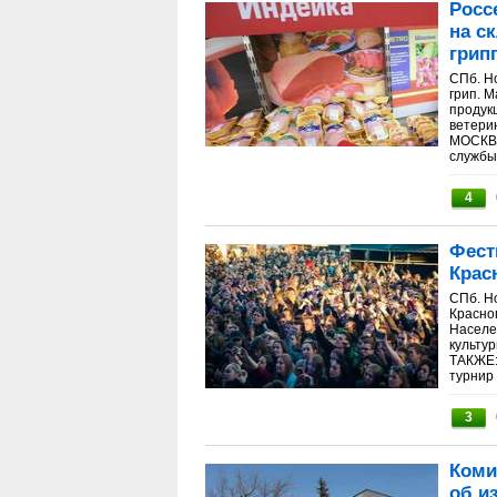
Росс
на с
грип
СПб. Н
грип. 
продук
ветери
МОСКВА
службы 
4
Фест
Крас
СПб. Н
Красног
Населе
культу
ТАКЖЕ:
турнир п
3
Коми
об и