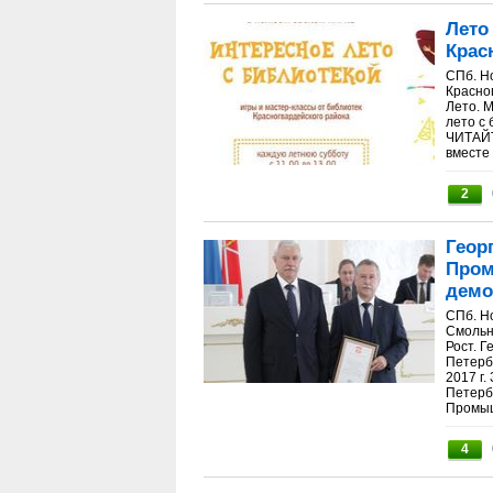
Лето
Крас
СПб. Н
Красно
Лето. 
лето с
ЧИТАЙТ
вместе 
2
Геор
Пром
демо
СПб. Н
Смольн
Рост. 
Петерб
2017 г
Петерб
Промыш
4