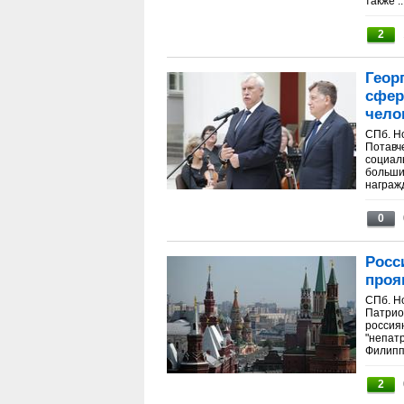
также ..
2
Геор
сфер
чело
СПб. Н
Потавче
социал
больши
награжд
0
Росс
проя
СПб. Н
Патрио
россия
"непат
Филипп
2