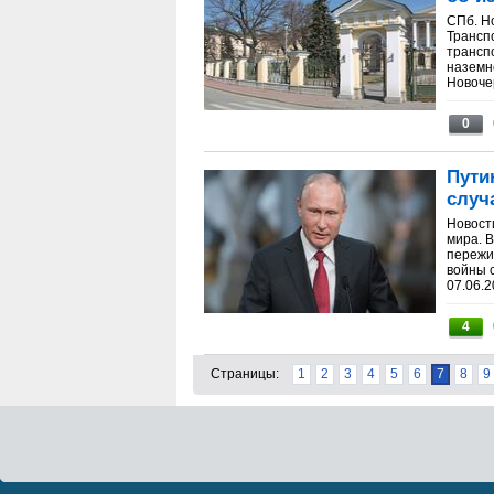
СПб. Н
Трансп
трансп
наземн
Новочер
0
Пути
случ
Новост
мира. 
пережил
войны 
07.06.2
4
Страницы:
1
2
3
4
5
6
7
8
9