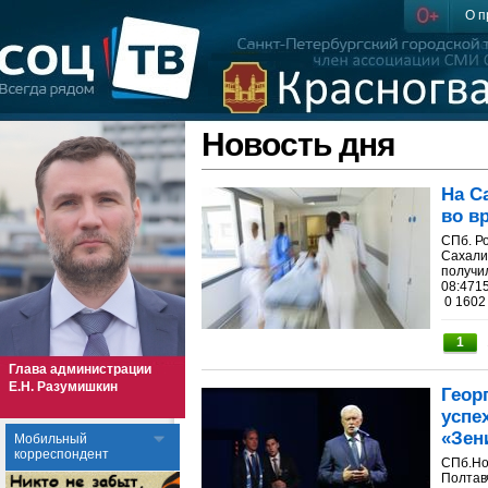
О п
Новость дня
На С
во в
СПб. Р
Сахалин
получи
08:4715
0 1602 
1
Глава администрации
Е.Н. Разумишкин
Геор
успе
«Зен
Мобильный
корреспондент
СПб.Но
Полтавч